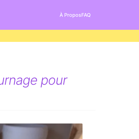
À Propos
FAQ
ournage pour