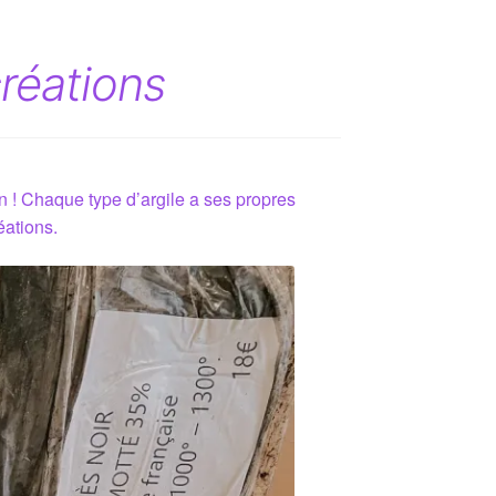
créations
n ! Chaque type d’argile a ses propres
éations.