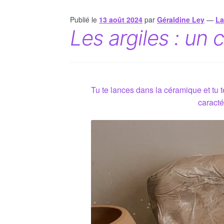
Publié le
13 août 2024
par
Géraldine Ley
—
La
Les argiles : un 
Tu te lances dans la céramique et tu 
caracté