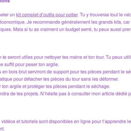
gnons
cheter un
kit complet d’outils pour potier
. Tu y trouveras tout le n
t économique. Je recommande généralement les grands kits, car il
niques. Mais si tu as vraiment un budget serré, tu peux aussi pr
te seront utiles pour nettoyer tes mains et ton tour. Tu peux uti
suffit pour peser ton argile.
en bois brut serviront de support pour tes pièces pendant le s
ratique pour détacher tes pièces du tour sans les déformer.
 ton argile et protéger tes pièces pendant le séchage.
endra de tes projets. N’hésite pas à consulter mon article dédié po
idéos et tutoriels sont disponibles en ligne pour t’apprendre l
nt.