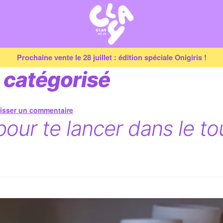
Prochaine vente le 28 juillet : édition spéciale Onigiris !
 catégorisé
isser un commentaire
 pour te lancer dans le t