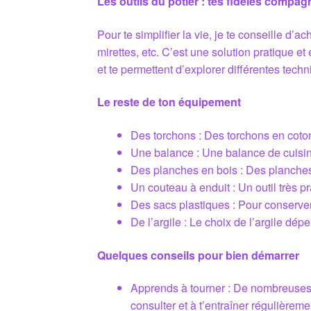
Les outils du potier : tes fidèles compa
Pour te simplifier la vie, je te conseille d’a
mirettes, etc. C’est une solution pratique e
et te permettent d’explorer différentes tech
Le reste de ton équipement
Des torchons : Des torchons en coton 
Une balance : Une balance de cuisine 
Des planches en bois : Des planches 
Un couteau à enduit : Un outil très p
Des sacs plastiques : Pour conserver
De l’argile : Le choix de l’argile dép
Quelques conseils pour bien démarrer
Apprends à tourner : De nombreuses v
consulter et à t’entraîner régulièreme